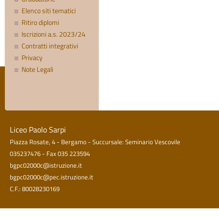
Elenco siti tematici
Ritiro diplomi
Iscrizioni a.s. 2023/24
Contratti integrativi
Privacy
Note Legali
Liceo Paolo Sarpi
Piazza Rosate, 4 - Bergamo - Succursale: Seminario Vescovile
035237476 - Fax 035 223594
bgpc02000c@istruzione.it
bgpc02000c@pec.istruzione.it
C.F.: 80028230169