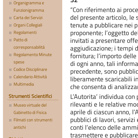
Organigramma e
“Con riferimento ai proce
Funzionigramma
del presente articolo, le
Carta dei Servizi
tenute a pubblicare nei pr
Organi Collegiali
proponente; l’oggetto del
Regolamenti
invitati a presentare offe
Patto di
aggiudicazione; i tempi 
corresponsabilità
fornitura; l’importo dell
Regolamento Minute
spese
di ogni anno, tali inform
Codice Disciplinare
precedente, sono pubblica
Calendario Attività
liberamente scaricabili i
Multimedia
che consenta di analizzare
L’Autorita’ individua con
Strumenti Scientifici
rilevanti e le relative mo
Museo virtuale del
aprile di ciascun anno, l’A
Gabinetto di Fisica
pubblici di lavori, serviz
Filmati con strumenti
conti l’elenco delle amm
antichi
trasmettere e pubblicare, 