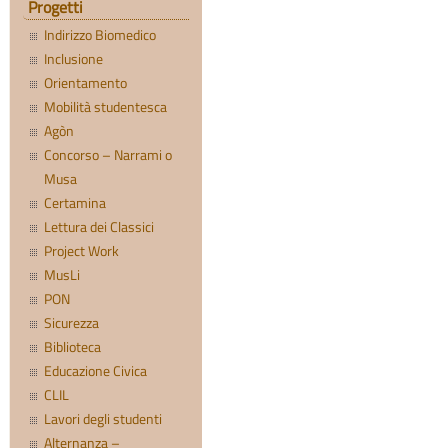
Progetti
Indirizzo Biomedico
Inclusione
Orientamento
Mobilità studentesca
Agòn
Concorso – Narrami o
Musa
Certamina
Lettura dei Classici
Project Work
MusLi
PON
Sicurezza
Biblioteca
Educazione Civica
CLIL
Lavori degli studenti
Alternanza –