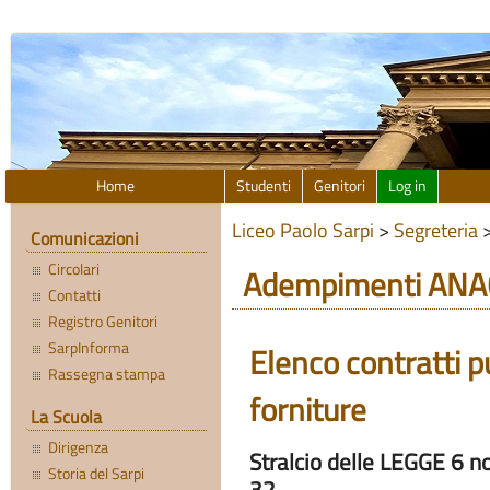
Home
Studenti
Genitori
Log in
Liceo Paolo Sarpi
>
Segreteria
Comunicazioni
Circolari
Adempimenti ANA
Contatti
Registro Genitori
SarpInforma
Elenco contratti pub
Rassegna stampa
forniture
La Scuola
Dirigenza
Stralcio delle LEGGE 6 
Storia del Sarpi
32