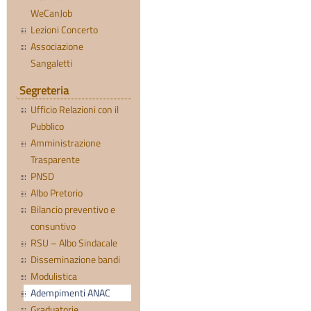
WeCanJob
Lezioni Concerto
Associazione
Sangaletti
Segreteria
Ufficio Relazioni con il
Pubblico
Amministrazione
Trasparente
PNSD
Albo Pretorio
Bilancio preventivo e
consuntivo
RSU – Albo Sindacale
Disseminazione bandi
Modulistica
Adempimenti ANAC
Graduatorie