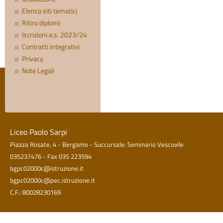
Elenco siti tematici
Ritiro diplomi
Iscrizioni a.s. 2023/24
Contratti integrativi
Privacy
Note Legali
Liceo Paolo Sarpi
Piazza Rosate, 4 - Bergamo - Succursale: Seminario Vescovile
035237476 - Fax 035 223594
bgpc02000c@istruzione.it
bgpc02000c@pec.istruzione.it
C.F.: 80028230169