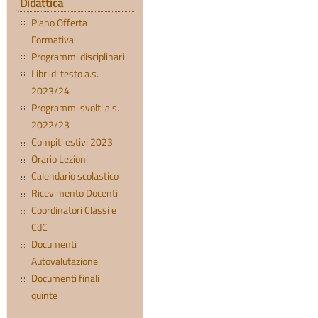
Didattica
Piano Offerta
Formativa
Programmi disciplinari
Libri di testo a.s.
2023/24
Programmi svolti a.s.
2022/23
Compiti estivi 2023
Orario Lezioni
Calendario scolastico
Ricevimento Docenti
Coordinatori Classi e
CdC
Documenti
Autovalutazione
Documenti finali
quinte