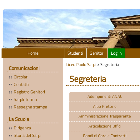
Home
Studenti
Genitori
Log in
Liceo Paolo Sarpi
>
Segreteria
Comunicazioni
Segreteria
Circolari
Contatti
Registro Genitori
Adempimenti ANAC
SarpInforma
Albo Pretorio
Rassegna stampa
Amministrazione Trasparente
La Scuola
Articolazione Uffici
Dirigenza
Storia del Sarpi
Bandi di Gara e Contratti