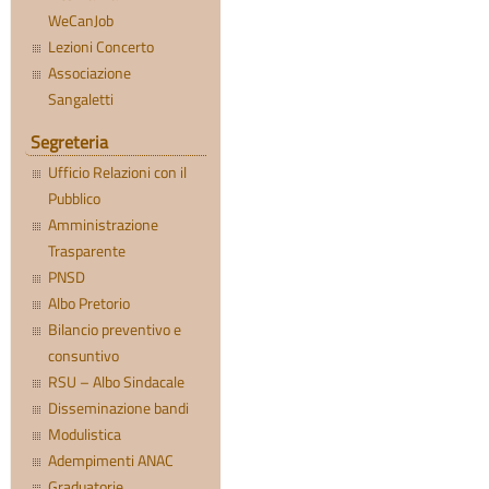
WeCanJob
Lezioni Concerto
Associazione
Sangaletti
Segreteria
Ufficio Relazioni con il
Pubblico
Amministrazione
Trasparente
PNSD
Albo Pretorio
Bilancio preventivo e
consuntivo
RSU – Albo Sindacale
Disseminazione bandi
Modulistica
Adempimenti ANAC
Graduatorie