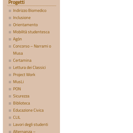
Progetti
Indirizzo Biomedico
Inclusione
Orientamento
Mobilità studentesca
Agòn
Concorso – Narrami o
Musa
Certamina
Lettura dei Classici
Project Work
MusLi
PON
Sicurezza
Biblioteca
Educazione Civica
CLIL
Lavori degli studenti
Alternanza –