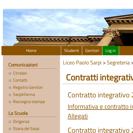
Home
Studenti
Genitori
Log in
Liceo Paolo Sarpi
>
Segreteria
Comunicazioni
Circolari
Contratti integrativ
Contatti
Registro Genitori
Contratto integrativ
SarpInforma
Rassegna stampa
Informativa e contratto i
La Scuola
Allegati
Dirigenza
Contratto integrativ
Storia del Sarpi