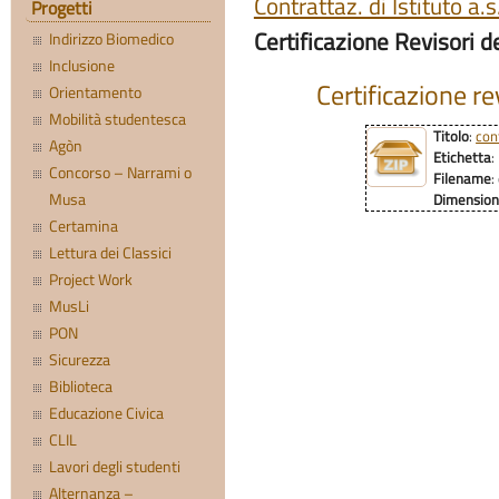
Contrattaz. di Istituto a
Progetti
Certificazione Revisori d
Indirizzo Biomedico
Inclusione
Certificazione re
Orientamento
Mobilità studentesca
Titolo
:
con
Agòn
Etichetta
:
Concorso – Narrami o
Filename
:
Musa
Dimensio
Certamina
Lettura dei Classici
Project Work
MusLi
PON
Sicurezza
Biblioteca
Educazione Civica
CLIL
Lavori degli studenti
Alternanza –