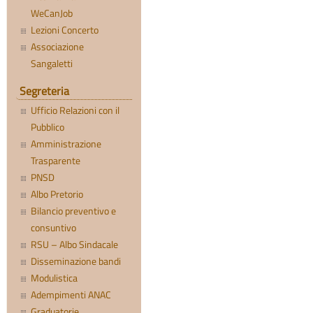
WeCanJob
Lezioni Concerto
Associazione
Sangaletti
Segreteria
Ufficio Relazioni con il
Pubblico
Amministrazione
Trasparente
PNSD
Albo Pretorio
Bilancio preventivo e
consuntivo
RSU – Albo Sindacale
Disseminazione bandi
Modulistica
Adempimenti ANAC
Graduatorie