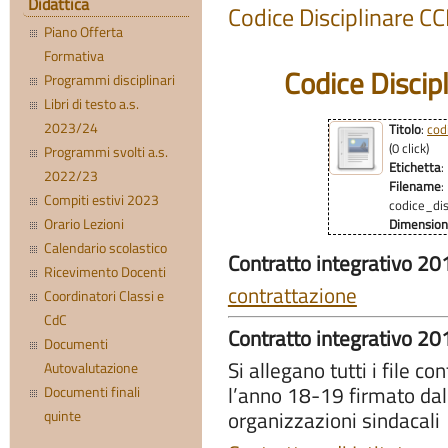
Didattica
Codice Disciplinare C
Piano Offerta
Formativa
Codice Discip
Programmi disciplinari
Libri di testo a.s.
2023/24
Titolo
:
cod
(0 click)
Programmi svolti a.s.
Etichetta
:
2022/23
Filename
:
Compiti estivi 2023
codice_di
Orario Lezioni
Dimensio
Calendario scolastico
Contratto integrativo 2
Ricevimento Docenti
contrattazione
Coordinatori Classi e
CdC
Contratto integrativo 2
Documenti
Si allegano tutti i file co
Autovalutazione
l’anno 18-19 firmato dall
Documenti finali
quinte
organizzazioni sindacali