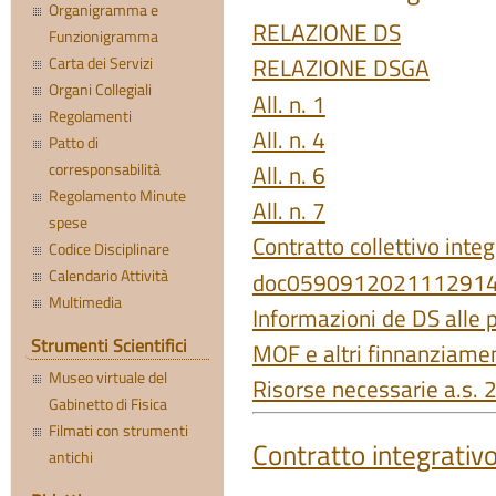
Organigramma e
RELAZIONE DS
Funzionigramma
Carta dei Servizi
RELAZIONE DSGA
Organi Collegiali
All. n. 1
Regolamenti
All. n. 4
Patto di
corresponsabilità
All. n. 6
Regolamento Minute
All. n. 7
spese
Contratto collettivo integ
Codice Disciplinare
Calendario Attività
doc059091202111291
Multimedia
Informazioni de DS alle p
Strumenti Scientifici
MOF e altri finnanziame
Museo virtuale del
Risorse necessarie a.s.
Gabinetto di Fisica
Filmati con strumenti
Contratto integrati
antichi