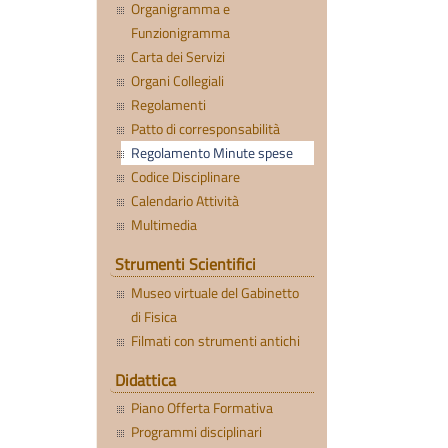
Organigramma e
Funzionigramma
Carta dei Servizi
Organi Collegiali
Regolamenti
Patto di corresponsabilità
Regolamento Minute spese
Codice Disciplinare
Calendario Attività
Multimedia
Strumenti Scientifici
Museo virtuale del Gabinetto
di Fisica
Filmati con strumenti antichi
Didattica
Piano Offerta Formativa
Programmi disciplinari