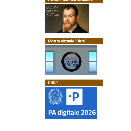
Mostra Virtuale “Oltre”
PNRR