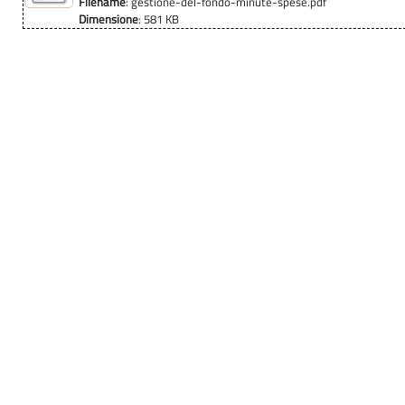
Filename
: gestione-del-fondo-minute-spese.pdf
Dimensione
: 581 KB