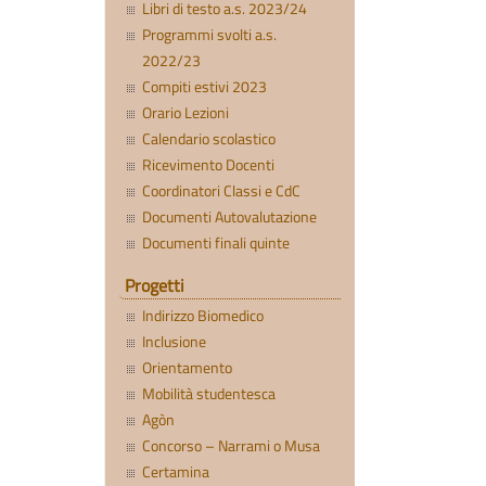
Libri di testo a.s. 2023/24
Programmi svolti a.s.
2022/23
Compiti estivi 2023
Orario Lezioni
Calendario scolastico
Ricevimento Docenti
Coordinatori Classi e CdC
Documenti Autovalutazione
Documenti finali quinte
Progetti
Indirizzo Biomedico
Inclusione
Orientamento
Mobilità studentesca
Agòn
Concorso – Narrami o Musa
Certamina