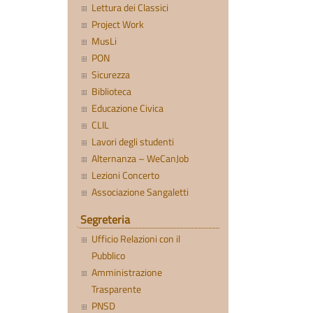
Lettura dei Classici
Project Work
MusLi
PON
Sicurezza
Biblioteca
Educazione Civica
CLIL
Lavori degli studenti
Alternanza – WeCanJob
Lezioni Concerto
Associazione Sangaletti
Segreteria
Ufficio Relazioni con il
Pubblico
Amministrazione
Trasparente
PNSD