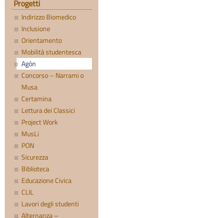
Progetti
Indirizzo Biomedico
Inclusione
Orientamento
Mobilità studentesca
Agòn
Concorso – Narrami o
Musa
Certamina
Lettura dei Classici
Project Work
MusLi
PON
Sicurezza
Biblioteca
Educazione Civica
CLIL
Lavori degli studenti
Alternanza –