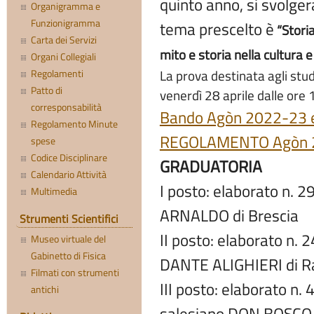
quinto anno, si svolge
Organigramma e
Funzionigramma
tema prescelto è
“Storia
Carta dei Servizi
mito e storia nella cultura e
Organi Collegiali
La prova destinata agli stud
Regolamenti
Patto di
venerdì 28 aprile dalle ore 
corresponsabilità
Bando Agòn 2022-23 e
Regolamento Minute
REGOLAMENTO Agòn 
spese
Codice Disciplinare
GRADUATORIA
Calendario Attività
I posto: elaborato n. 2
Multimedia
ARNALDO di Brescia
Strumenti Scientifici
II posto: elaborato n. 2
Museo virtuale del
Gabinetto di Fisica
DANTE ALIGHIERI di 
Filmati con strumenti
III posto: elaborato n
antichi
salesiano DON BOSCO di