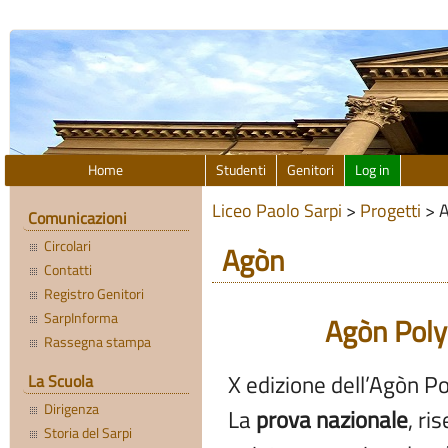
Home
Studenti
Genitori
Log in
Liceo Paolo Sarpi
>
Progetti
>
Comunicazioni
Circolari
Agòn
Contatti
Registro Genitori
SarpInforma
Agòn Poly
Rassegna stampa
X edizione dell’Agòn P
La Scuola
Dirigenza
La
prova nazionale
, ri
Storia del Sarpi