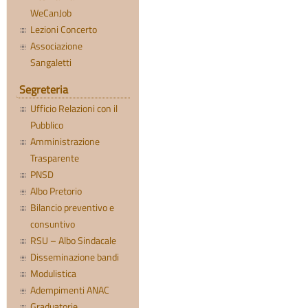
WeCanJob
Lezioni Concerto
Associazione
Sangaletti
Segreteria
Ufficio Relazioni con il
Pubblico
Amministrazione
Trasparente
PNSD
Albo Pretorio
Bilancio preventivo e
consuntivo
RSU – Albo Sindacale
Disseminazione bandi
Modulistica
Adempimenti ANAC
Graduatorie