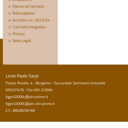
Elenco siti tematici
Ritiro diplomi
Iscrizioni a.s. 2023/24
Contratti integrativi
Privacy
Note Legali
Liceo Paolo Sarpi
Piazza Rosate, 4 - Bergamo - Succursale: Seminario Vescovile
035237476 - Fax 035 223594
bgpc02000c@istruzione.it
bgpc02000c@pec.istruzione.it
C.F.: 80028230169