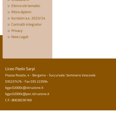
Elenco siti tematici
Ritiro diplomi
Iscrizioni a.s. 2023/24
Contratti integrativi
Privacy
Note Legali
Liceo Paolo Sarpi
Piazza Rosate, 4 - Bergamo - Succursale: Seminario Vescovile
035237476 - Fax 035 223594
bgpc02000c@istruzione.it
bgpc02000c@pec.istruzione.it
C.F.: 80028230169