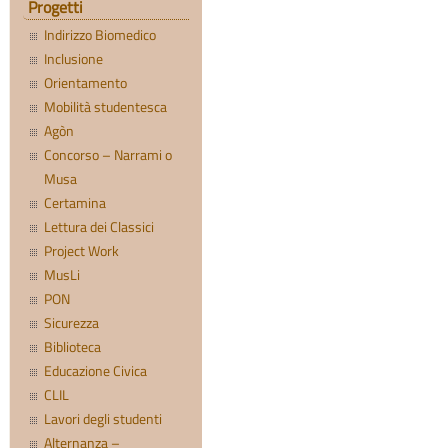
Progetti
Indirizzo Biomedico
Inclusione
Orientamento
Mobilità studentesca
Agòn
Concorso – Narrami o
Musa
Certamina
Lettura dei Classici
Project Work
MusLi
PON
Sicurezza
Biblioteca
Educazione Civica
CLIL
Lavori degli studenti
Alternanza –