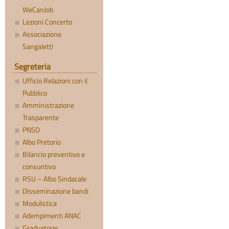
WeCanJob
Lezioni Concerto
Associazione
Sangaletti
Segreteria
Ufficio Relazioni con il
Pubblico
Amministrazione
Trasparente
PNSD
Albo Pretorio
Bilancio preventivo e
consuntivo
RSU – Albo Sindacale
Disseminazione bandi
Modulistica
Adempimenti ANAC
Graduatorie