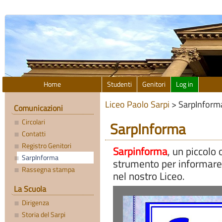
Home
Studenti
Genitori
Log in
Liceo Paolo Sarpi
>
SarpInform
Comunicazioni
Circolari
SarpInforma
Contatti
Registro Genitori
Sarpinforma
, un piccolo
SarpInforma
strumento per informare tu
Rassegna stampa
nel nostro Liceo.
La Scuola
Dirigenza
Storia del Sarpi