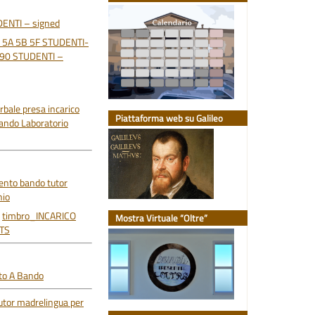
ENTI – signed
 5A 5B 5F STUDENTI-
90 STUDENTI –
bale presa incarico
Piattaforma web su Galileo
ando Laboratorio
ento bando tutor
nio
timbro_INCARICO
Mostra Virtuale “Oltre”
LTS
ato A Bando
utor madrelingua per