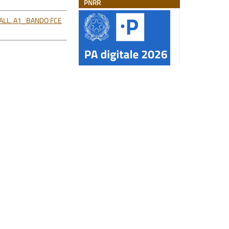
PNRR
ALL. A1_BANDO FCE
LL.A Bando
ALL.A Bando
ervizio