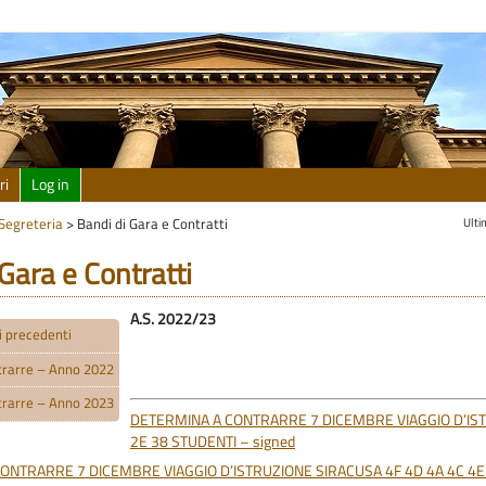
ri
Log in
Ulti
Segreteria
>
Bandi di Gara e Contratti
Gara e Contratti
A.S. 2022/23
i precedenti
trarre – Anno 2022
trarre – Anno 2023
DETERMINA A CONTRARRE 7 DICEMBRE VIAGGIO D’IS
2E 38 STUDENTI – signed
ONTRARRE 7 DICEMBRE VIAGGIO D’ISTRUZIONE SIRACUSA 4F 4D 4A 4C 4E