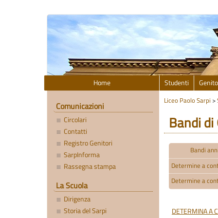
Home
Studenti
Genito
Liceo Paolo Sarpi
>
Comunicazioni
Bandi di 
Circolari
Contatti
Registro Genitori
Bandi ann
SarpInforma
Determine a con
Rassegna stampa
Determine a con
La Scuola
Dirigenza
Storia del Sarpi
DETERMINA A C