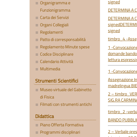
signed
Organigramma e
DETERMINA A C
Funzionigramma
Carta dei Servizi
DETERMINA A C
signed
DETERMI
Organi Collegiali
signed
Regolamenti
timbro_4 -Asseg
Patto di corresponsabilità
Regolamento Minute spese
1 -Convocazione
domande bando T
Codice Disciplinare
lettura espressi
Calendario Attività
Multimedia
1 -Convocazione
Assegnazione I
Strumenti Scientifici
madrelingua BI
Museo virtuale del Gabinetto
2 – timbro_VE
di Fisica
SIG.RA CARMIN
Filmati con strumenti antichi
timbro_2 -verbal
Didattica
BANDO PUBBLI
Piano Offerta Formativa
2 – Verbale pre
Programmi disciplinari