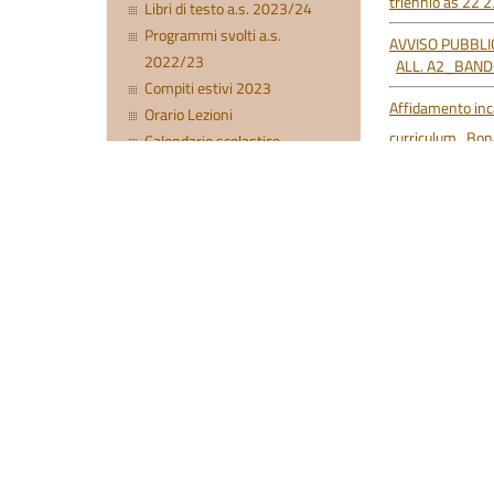
triennio as 22 
Libri di testo a.s. 2023/24
Programmi svolti a.s.
AVVISO PUBBLI
2022/23
ALL. A2_BAND
Compiti estivi 2023
Affidamento inc
Orario Lezioni
curriculum_Bon
Calendario scolastico
Ricevimento Docenti
A.S. 2021/22
Coordinatori Classi e CdC
Documenti Autovalutazione
Documenti finali quinte
21/09/2022
BANDO PUBBLIC
Progetti
madrelingua BI
Indirizzo Biomedico
BANDO PUBBLIC
Inclusione
madrelingua TR
Orientamento
21/09/2022
Mobilità studentesca
Agòn
Richiesta dispo
Concorso – Narrami o Musa
31/08/2022
Certamina