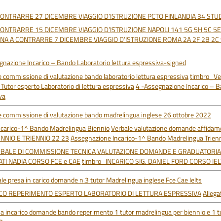
ONTRARRE 27 DICEMBRE VIAGGIO D’ISTRUZIONE PCTO FINLANDIA 34 STUD
ONTRARRE 15 DICEMBRE VIAGGIO D’ISTRUZIONE NAPOLI 141 5G 5H 5C 5E
NA A CONTRARRE 7 DICEMBRE VIAGGIO D’ISTRUZIONE ROMA 2A 2F 2B 2C 
nazione Incarico – Bando Laboratorio lettura espressiva-signed
 commissione di valutazione bando laboratorio lettura espressiva
timbro_Ver
utor esperto Laboratorio di lettura espressiva
4 -Assegnazione Incarico – B
va
 commissione di valutazione bando madrelingua inglese 26 ottobre 2022
ncarico-1^ Bando Madrelingua Biennio
Verbale valutazione domande affidam
ENNIO E TRIENNIO 22 23
Assegnazione Incarico-1^ Bando Madrelingua Trien
RBALE DI COMMISSIONE TECNICA VALUTAZIONE DOMANDE E GRADUATORIA
ATI NADIA CORSO FCE e CAE
timbro_INCARICO SIG. DANIEL FORD CORSO IE
e presa in carico domande n.3 tutor Madrelingua inglese Fce Cae Ielts
CO REPERIMENTO ESPERTO LABORATORIO DI LETTURA ESPRESSIVA
Alleg
sa incarico domande bando reperimento 1 tutor madrelingua per biennio e 1 t