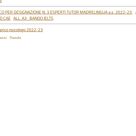
23
CO PER DESIGNAZIONE N. 3 ESPERTI TUTOR MADRELINGUA a.s. 2022-23
O CAE
ALL. A3_BANDO IELTS
arico psicologo 2022-23
assi_Danila
O TUTOR MADRELINGUA INGLESE BIENNIO A.S. 2022 23 – ALLEGATO A
A
ENNIO
O TUTOR MADRELINGUA INGLESE TRIENNIO A.S. 2022 23 – ALLEGATO A
IENNIO
nibilità per gestione e rendicontazione PON DIGITAL BOARD personale ATA in s