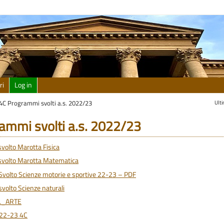
ri
Log in
Ult
4C Programmi svolti a.s. 2022/23
ammi svolti a.s. 2022/23
olto Marotta Fisica
volto Marotta Matematica
olto Scienze motorie e sportive 22-23 – PDF
olto Scienze naturali
L_ARTE
022-23 4C