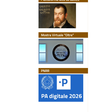
Mostra Virtuale “Oltre”
PNRR