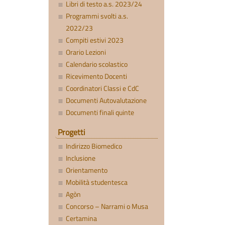
Libri di testo a.s. 2023/24
Programmi svolti a.s.
2022/23
Compiti estivi 2023
Orario Lezioni
Calendario scolastico
Ricevimento Docenti
Coordinatori Classi e CdC
Documenti Autovalutazione
Documenti finali quinte
Progetti
Indirizzo Biomedico
Inclusione
Orientamento
Mobilità studentesca
Agòn
Concorso – Narrami o Musa
Certamina