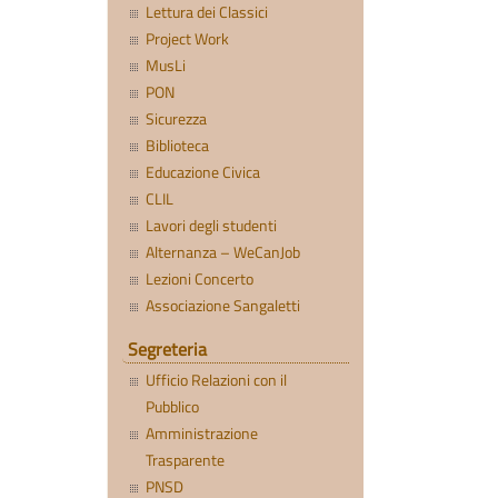
Lettura dei Classici
Project Work
MusLi
PON
Sicurezza
Biblioteca
Educazione Civica
CLIL
Lavori degli studenti
Alternanza – WeCanJob
Lezioni Concerto
Associazione Sangaletti
Segreteria
Ufficio Relazioni con il
Pubblico
Amministrazione
Trasparente
PNSD