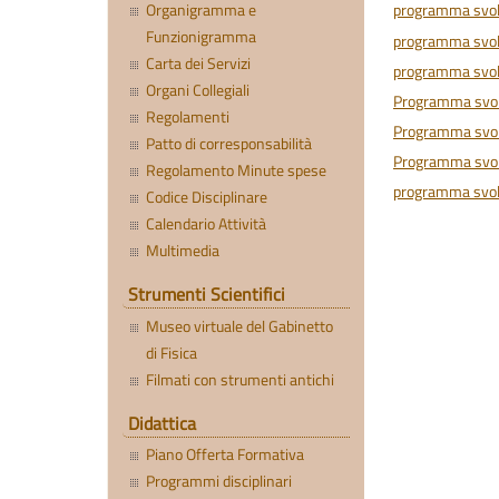
programma svol
Organigramma e
Funzionigramma
programma svolt
Carta dei Servizi
programma svolt
Organi Collegiali
Programma svol
Regolamenti
Programma svolt
Patto di corresponsabilità
Programma svol
Regolamento Minute spese
programma svol
Codice Disciplinare
Calendario Attività
Multimedia
Strumenti Scientifici
Museo virtuale del Gabinetto
di Fisica
Filmati con strumenti antichi
Didattica
Piano Offerta Formativa
Programmi disciplinari