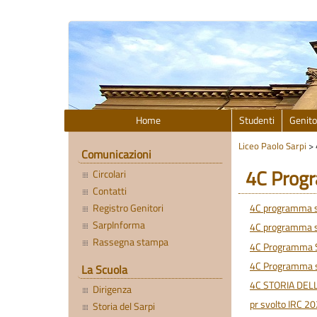
Home
Studenti
Genito
Liceo Paolo Sarpi
>
Comunicazioni
4C Progr
Circolari
Contatti
Registro Genitori
4C programma sv
SarpInforma
4C programma s
Rassegna stampa
4C Programma Sv
4C Programma sv
La Scuola
4C STORIA DEL
Dirigenza
pr svolto IRC 2
Storia del Sarpi