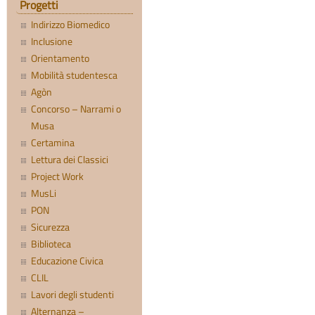
Progetti
Indirizzo Biomedico
Inclusione
Orientamento
Mobilità studentesca
Agòn
Concorso – Narrami o
Musa
Certamina
Lettura dei Classici
Project Work
MusLi
PON
Sicurezza
Biblioteca
Educazione Civica
CLIL
Lavori degli studenti
Alternanza –