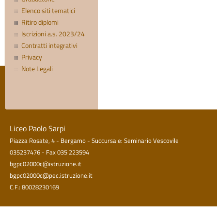
Elenco siti tematici
Ritiro diplomi
Iscrizioni a.s. 2023/24
Contratti integrativi
Privacy
Note Legali
Liceo Paolo Sarpi
Piazza Rosate, 4 - Bergamo - Succursale: Seminario Vescovile
035237476 - Fax 035 223594
bgpc02000c@istruzione.it
bgpc02000c@pec.istruzione.it
C.F.: 80028230169