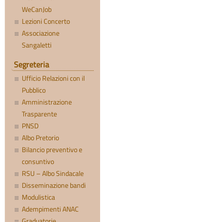
WeCanJob
Lezioni Concerto
Associazione
Sangaletti
Segreteria
Ufficio Relazioni con il
Pubblico
Amministrazione
Trasparente
PNSD
Albo Pretorio
Bilancio preventivo e
consuntivo
RSU – Albo Sindacale
Disseminazione bandi
Modulistica
Adempimenti ANAC
Graduatorie