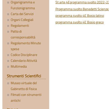
St arte 4Eprogramma svolto 2022-2
Organigramma e
Funzionigramma
Programma svolto Benedetti Scienze 
Carta dei Servizi
programma svolto 4E Bosio latino
Organi Collegiali
programma svolto 4E Bosio greco
Regolamenti
Patto di
corresponsabilità
Regolamento Minute
spese
Codice Disciplinare
Calendario Attività
Multimedia
Strumenti Scientifici
Museo virtuale del
Gabinetto di Fisica
Filmati con strumenti
antichi