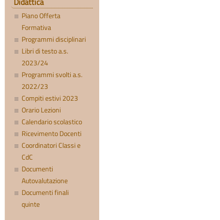
Didattica
Piano Offerta
Formativa
Programmi disciplinari
Libri di testo a.s.
2023/24
Programmi svolti a.s.
2022/23
Compiti estivi 2023
Orario Lezioni
Calendario scolastico
Ricevimento Docenti
Coordinatori Classi e
CdC
Documenti
Autovalutazione
Documenti finali
quinte