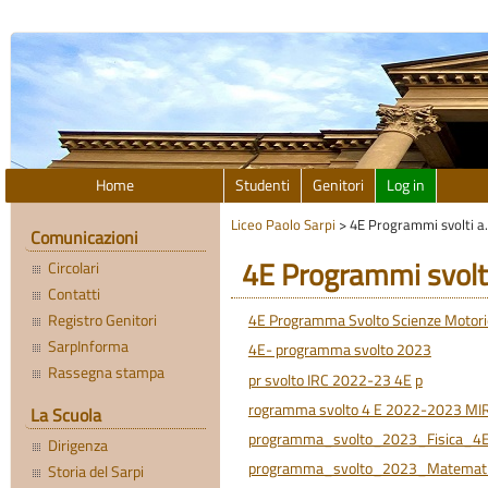
Home
Studenti
Genitori
Log in
Liceo Paolo Sarpi
>
4E Programmi svolti a
Comunicazioni
4E Programmi svolt
Circolari
Contatti
Registro Genitori
4E Programma Svolto Scienze Motorie
SarpInforma
4E- programma svolto 2023
Rassegna stampa
pr svolto IRC 2022-23 4E
p
rogramma svolto 4 E 2022-2023 M
La Scuola
programma_svolto_2023_Fisica_4E
Dirigenza
programma_svolto_2023_Matemati
Storia del Sarpi