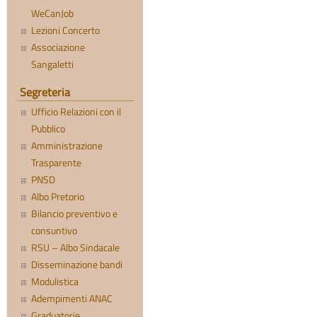
WeCanJob
Lezioni Concerto
Associazione
Sangaletti
Segreteria
Ufficio Relazioni con il
Pubblico
Amministrazione
Trasparente
PNSD
Albo Pretorio
Bilancio preventivo e
consuntivo
RSU – Albo Sindacale
Disseminazione bandi
Modulistica
Adempimenti ANAC
Graduatorie