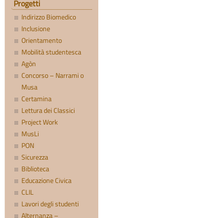
Progetti
Indirizzo Biomedico
Inclusione
Orientamento
Mobilità studentesca
Agòn
Concorso – Narrami o
Musa
Certamina
Lettura dei Classici
Project Work
MusLi
PON
Sicurezza
Biblioteca
Educazione Civica
CLIL
Lavori degli studenti
Alternanza –