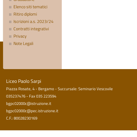
Elenco siti tematici
Ritiro diplomi
Iscrizioni a.s. 2023/24
Contratti integrativi
Privacy
Note Legali
Liceo Paolo Sarpi
Piazza Rosate, 4 - Bergamo - Succursale: Seminario Vescovile
035237476 - Fax 035 223594
bgpc02000c@istruzione.it
bgpc02000c@pec.istruzione.it
C.F.: 80028230169