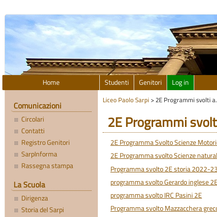
Home
Studenti
Genitori
Log in
Liceo Paolo Sarpi
>
2E Programmi svolti a
Comunicazioni
2E Programmi svolt
Circolari
Contatti
Registro Genitori
2E Programma Svolto Scienze Motorie 
SarpInforma
2E Programma svolto Scienze natura
Rassegna stampa
Programma svolto 2E storia 2022-23
programma svolto Gerardo inglese 2
La Scuola
programma svolto IRC Pasini 2E
Dirigenza
Programma svolto Mazzacchera greco
Storia del Sarpi