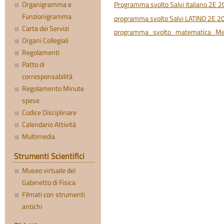
Programma svolto Salvi italiano 2E 
Organigramma e
Funzionigramma
programma svolto Salvi LATINO 2E 2
Carta dei Servizi
programma_svolto_matematica_M
Organi Collegiali
Regolamenti
Patto di
corresponsabilità
Regolamento Minute
spese
Codice Disciplinare
Calendario Attività
Multimedia
Strumenti Scientifici
Museo virtuale del
Gabinetto di Fisica
Filmati con strumenti
antichi