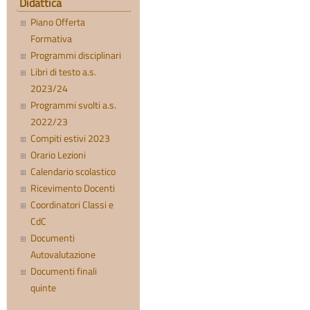
Didattica
Piano Offerta
Formativa
Programmi disciplinari
Libri di testo a.s.
2023/24
Programmi svolti a.s.
2022/23
Compiti estivi 2023
Orario Lezioni
Calendario scolastico
Ricevimento Docenti
Coordinatori Classi e
CdC
Documenti
Autovalutazione
Documenti finali
quinte