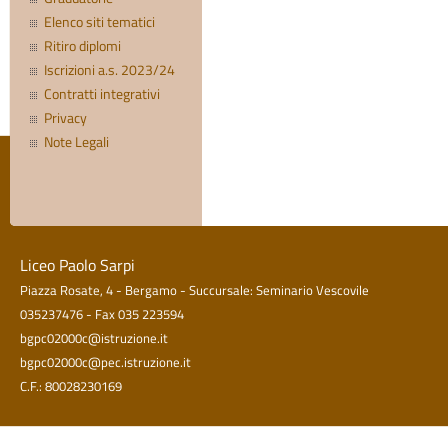
Elenco siti tematici
Ritiro diplomi
Iscrizioni a.s. 2023/24
Contratti integrativi
Privacy
Note Legali
Liceo Paolo Sarpi
Piazza Rosate, 4 - Bergamo - Succursale: Seminario Vescovile
035237476 - Fax 035 223594
bgpc02000c@istruzione.it
bgpc02000c@pec.istruzione.it
C.F.: 80028230169