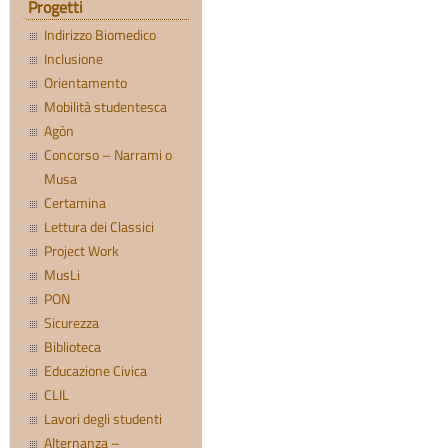
Progetti
Indirizzo Biomedico
Inclusione
Orientamento
Mobilità studentesca
Agòn
Concorso – Narrami o
Musa
Certamina
Lettura dei Classici
Project Work
MusLi
PON
Sicurezza
Biblioteca
Educazione Civica
CLIL
Lavori degli studenti
Alternanza –