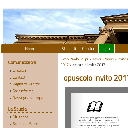
Home
Studenti
Genitori
Log in
Liceo Paolo Sarpi
>
News
>
News
>
Invito 
Comunicazioni
2017
>
opuscolo invito 2017
Circolari
opuscolo invito 201
Contatti
Registro Genitori
SarpInforma
Rassegna stampa
La Scuola
Dirigenza
Storia del Sarpi