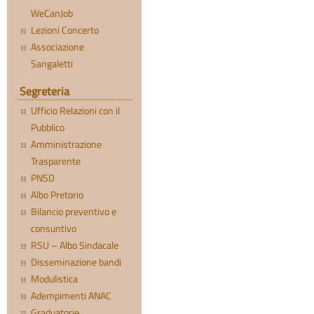
WeCanJob
Lezioni Concerto
Associazione
Sangaletti
Segreteria
Ufficio Relazioni con il
Pubblico
Amministrazione
Trasparente
PNSD
Albo Pretorio
Bilancio preventivo e
consuntivo
RSU – Albo Sindacale
Disseminazione bandi
Modulistica
Adempimenti ANAC
Graduatorie