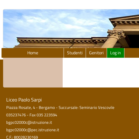
Home
Studenti
Genitori
Log in
error
Liceo Paolo Sarpi
Piazza Rosate, 4 - Bergamo - Succursale: Seminario Vescovile
035237476 - Fax 035 223594
bgpc02000c@istruzione.it
bgpc02000c@pec.istruzione.it
C.F.: 80028230169